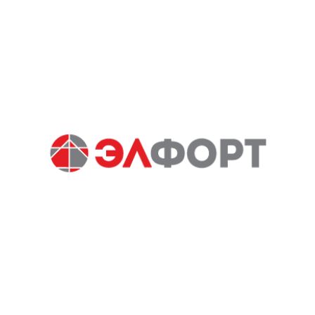
Электронная почта
Пароль
Войти
Напомнить пароль
Напоминание пароля
Электронная почта
Введите адрес электронной почты, которую указывали при
регистрации и мы вышлем вам инструкции по
восстановлению пароля
Войти
Напомнить пароль
Напоминание пароля
Закрыть
Обратный звонок
Ваше имя
Номер телефона
Комментарий